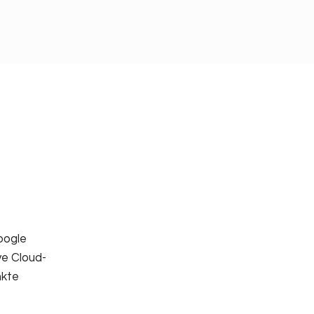
oogle
ve Cloud-
nkte