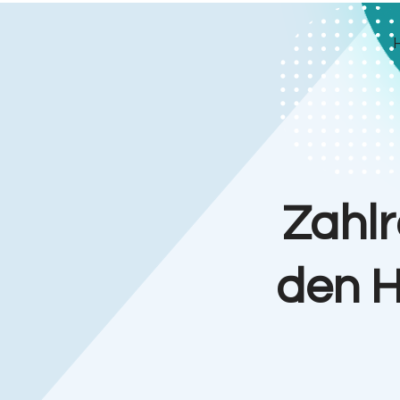
Zahlr
den H