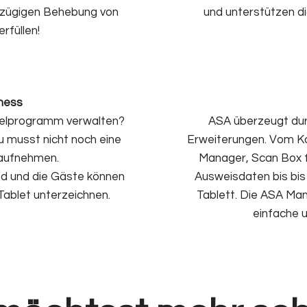
r zügigen Behebung von
und unterstützen di
rfüllen!
ness
telprogramm verwalten?
ASA überzeugt dur
u musst nicht noch eine
Erweiterungen. Vom K
 aufnehmen.
Manager, Scan Box f
nd und die Gäste können
Ausweisdaten bis bi
Tablet unterzeichnen.
Tablett. Die ASA Ma
einfache 