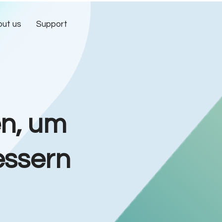
ut us
Support
en, um
essern