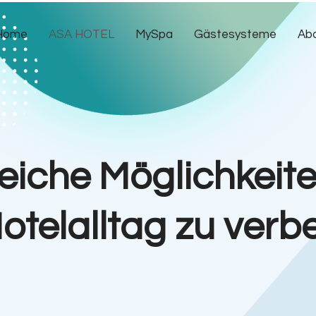
Home
ASA HOTEL
MySpa
Gästesysteme
Abo
eiche Möglichkeit
otelalltag zu verb