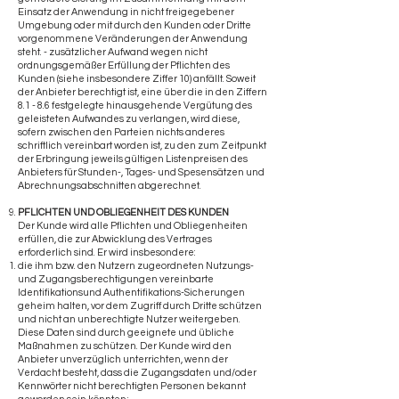
Einsatz der Anwendung in nicht freigegebener
Umgebung oder mit durch den Kunden oder Dritte
vorgenommene Veränderungen der Anwendung
steht. - zusätzlicher Aufwand wegen nicht
ordnungsgemäßer Erfüllung der Pflichten des
Kunden (siehe insbesondere Ziffer 10) anfällt. Soweit
der Anbieter berechtigt ist, eine über die in den Ziffern
8.1 - 8.6 festgelegte hinausgehende Vergütung des
geleisteten Aufwandes zu verlangen, wird diese,
sofern zwischen den Parteien nichts anderes
schriftlich vereinbart worden ist, zu den zum Zeitpunkt
der Erbringung jeweils gültigen Listenpreisen des
Anbieters für Stunden-, Tages- und Spesensätzen und
Abrechnungsabschnitten abgerechnet.
PFLICHTEN UND OBLIEGENHEIT DES KUNDEN
​Der Kunde wird alle Pflichten und Obliegenheiten
erfüllen, die zur Abwicklung des Vertrages
erforderlich sind. Er wird insbesondere:
die ihm bzw. den Nutzern zugeordneten Nutzungs-
und Zugangsberechtigungen vereinbarte
Identifikationsund Authentifikations-Sicherungen
geheim halten, vor dem Zugriff durch Dritte schützen
und nicht an unberechtigte Nutzer weitergeben.
Diese Daten sind durch geeignete und übliche
Maßnahmen zu schützen. Der Kunde wird den
Anbieter unverzüglich unterrichten, wenn der
Verdacht besteht, dass die Zugangsdaten und/oder
Kennwörter nicht berechtigten Personen bekannt