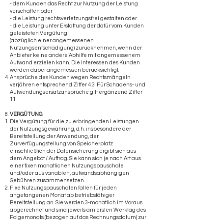
- dem Kunden das Recht zur Nutzung der Leistung
verschaffen oder
- die Leistung rechtsverletzungsfrei gestalten oder
- die Leistung unter Erstattung der dafür vom Kunden
geleisteten Vergütung
(abzüglich einer angemessenen
Nutzungsentschädigung) zurücknehmen, wenn der
Anbieter keine andere Abhilfe mit angemessenem
Aufwand erzielen kann. Die Interessen des Kunden
werden dabei angemessen berücksichtigt.
Ansprüche des Kunden wegen Rechtsmängeln
verjähren entsprechend Ziffer 4.3. Für Schadens- und
Aufwendungsersatzansprüche gilt ergänzend Ziffer
11.
VERGÜTUNG
Die Vergütung für die zu erbringenden Leistungen
der Nutzungsgewährung, d.h. insbesondere der
Bereitstellung der Anwendung, der
Zurverfügungstellung von Speicherplatz
einschließlich der Datensicherung ergibt sich aus
dem Angebot / Auftrag. Sie kann sich je nach Art aus
einer fixen monatlichen Nutzungspauschale
und/oder aus variablen, aufwandsabhängigen
Gebühren zusammensetzen.
Fixe Nutzungspauschalen fallen für jeden
angefangenen Monat ab betriebsfähiger
Bereitstellung an. Sie werden 3-monatlich im Voraus
abgerechnet und sind jeweils am ersten Werktag des
Folgemonats (bezogen auf das Rechnungsdatum) zur