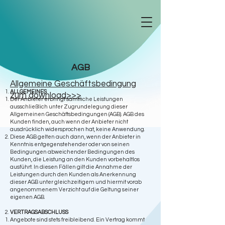
AGB
Allgemeine Geschäftsbedingung
ALLGEMEINES
zum download>>>
Der Anbieter erbringt sämtliche Leistungen
ausschließlich unter Zugrundelegung dieser
Allgemeinen Geschäftsbedingungen (AGB). AGB des
Kunden finden, auch wenn der Anbieter nicht
ausdrücklich widersprochen hat, keine Anwendung.
Diese AGB gelten auch dann, wenn der Anbieter in
Kenntnis entgegenstehender oder von seinen
Bedingungen abweichender Bedingungen des
Kunden, die Leistung an den Kunden vorbehaltlos
ausführt. In diesen Fällen gilt die Annahme der
Leistungen durch den Kunden als Anerkennung
dieser AGB unter gleichzeitigem und hiermit vorab
angenommenem Verzicht auf die Geltung seiner
eigenen AGB.
VERTRAGSABSCHLUSS
Angebote sind stets freibleibend. Ein Vertrag kommt