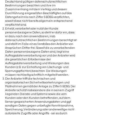
Deutschland gültigen datenschutzrechtlichen
Bestimmungen beachten und ihre im
Zusammenhang mit dem Vertrag und dessen
Durchführung eingesetzten Beschäftigten auf das
Datengeheimnis nach Ziffer 5 BDSG verpflichten,
soweit diese nicht bereits allgemein entsprechend
verpflichtet sind.
Erhebt, verarbeitet oder nutzt der Kunde
personenbezogene Daten, so steht er dafür ein, dass
er dazu nach den anwendbaren, insb.
datenschutzrechtlichen Bestimmungen berechtigt ist
und stellt im Falle eines Verstoßes den Anbieter von
Ansprüchen Dritter frei. Soweit die zu verarbeitenden
Daten personenbezogene Daten sind, liegt eine
Auftragsdatenverarbeitung vor und der Anbieter wird
die gesetzlichen Erfordernisse der
Auftragsdatenverarbeitung und Weisungen des
Kunden (z.B. zur Einhaltung von Löschungs- und
Sperrungspflichten) beachten. Die Weisungen
müssen rechtzeitig schriftlich mitgeteilt werden.
Der Anbieter trifft die technischen und
organisatorischen Sicherheitsvorkehrungen und
Maßnahmen gemäß der Anlage zu Ziffer 9 BDSG. Der
Anbieter schützt insbesondere die in seinem Zugriff
liegenden Dienste und Systeme sowie die vom
Kunden oder den Kunden betreffenden, auf dem
Server gespeicherten Anwendungsdaten und ggf.
sonstigen Daten gegen unbefugte Kenntnisnahme,
Speicherung, Veränderung oder anderweitige nicht
autorisierte Zugriffe oder Angriffe - sei es durch