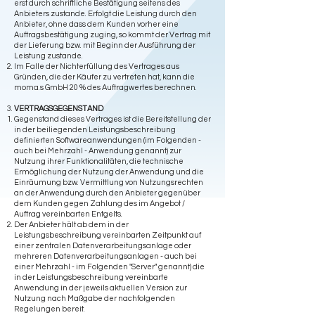
erst durch schriftliche Bestätigung seitens des
Anbieters zustande. Erfolgt die Leistung durch den
Anbieter, ohne dass dem Kunden vorher eine
Auftragsbestätigung zuging, so kommt der Vertrag mit
der Lieferung bzw. mit Beginn der Ausführung der
Leistung zustande.
Im Falle der Nichterfüllung des Vertrages aus
Gründen, die der Käufer zu vertreten hat, kann die
moma.s GmbH 20 % des Auftragwertes berechnen.
VERTRAGSGEGENSTAND
Gegenstand dieses Vertrages ist die Bereitstellung der
in der beiliegenden Leistungsbeschreibung
definierten Softwareanwendungen (im Folgenden -
auch bei Mehrzahl - Anwendung genannt) zur
Nutzung ihrer Funktionalitäten, die technische
Ermöglichung der Nutzung der Anwendung und die
Einräumung bzw. Vermittlung von Nutzungsrechten
an der Anwendung durch den Anbieter gegenüber
dem Kunden gegen Zahlung des im Angebot /
Auftrag vereinbarten Entgelts.
Der Anbieter hält ab dem in der
Leistungsbeschreibung vereinbarten Zeitpunkt auf
einer zentralen Datenverarbeitungsanlage oder
mehreren Datenverarbeitungsanlagen - auch bei
einer Mehrzahl - im Folgenden "Server" genannt) die
in der Leistungsbeschreibung vereinbarte
Anwendung in der jeweils aktuellen Version zur
Nutzung nach Maßgabe der nachfolgenden
Regelungen bereit.