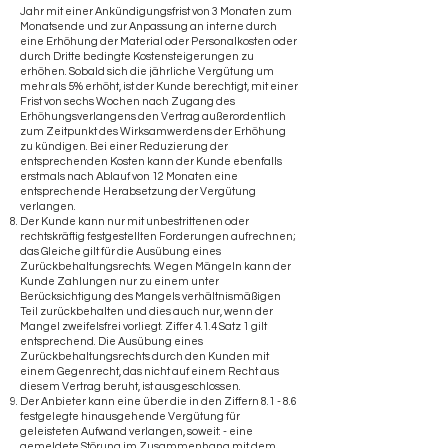
Jahr mit einer Ankündigungsfrist von 3 Monaten zum
Monatsende und zur Anpassung an interne durch
eine Erhöhung der Material oder Personalkosten oder
durch Dritte bedingte Kostensteigerungen zu
erhöhen. Sobald sich die jährliche Vergütung um
mehr als 5% erhöht, ist der Kunde berechtigt, mit einer
Frist von sechs Wochen nach Zugang des
Erhöhungsverlangens den Vertrag außerordentlich
zum Zeitpunkt des Wirksamwerdens der Erhöhung
zu kündigen. Bei einer Reduzierung der
entsprechenden Kosten kann der Kunde ebenfalls
erstmals nach Ablauf von 12 Monaten eine
entsprechende Herabsetzung der Vergütung
verlangen.
Der Kunde kann nur mit unbestrittenen oder
rechtskräftig festgestellten Forderungen aufrechnen;
das Gleiche gilt für die Ausübung eines
Zurückbehaltungsrechts. Wegen Mängeln kann der
Kunde Zahlungen nur zu einem unter
Berücksichtigung des Mangels verhältnismäßigen
Teil zurückbehalten und dies auch nur, wenn der
Mangel zweifelsfrei vorliegt. Ziffer 4.1.4 Satz 1 gilt
entsprechend. Die Ausübung eines
Zurückbehaltungsrechts durch den Kunden mit
einem Gegenrecht, das nicht auf einem Recht aus
diesem Vertrag beruht, ist ausgeschlossen.
Der Anbieter kann eine über die in den Ziffern 8.1 - 8.6
festgelegte hinausgehende Vergütung für
geleisteten Aufwand verlangen, soweit: - eine
gemeldete Störung im Zusammenhang mit dem