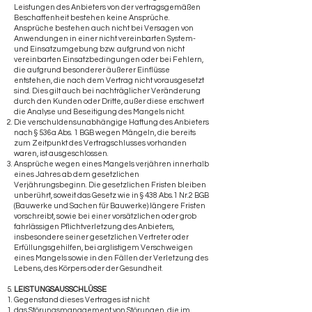
Leistungen des Anbieters von der vertragsgemäßen
Beschaffenheit bestehen keine Ansprüche.
Ansprüche bestehen auch nicht bei Versagen von
Anwendungen in einer nicht vereinbarten System-
und Einsatzumgebung bzw. aufgrund von nicht
vereinbarten Einsatzbedingungen oder bei Fehlern,
die aufgrund besonderer äußerer Einflüsse
entstehen, die nach dem Vertrag nicht vorausgesetzt
sind. Dies gilt auch bei nachträglicher Veränderung
durch den Kunden oder Dritte, außer diese erschwert
die Analyse und Beseitigung des Mangels nicht.
Die verschuldensunabhängige Haftung des Anbieters
nach § 536a Abs. 1 BGB wegen Mängeln, die bereits
zum Zeitpunkt des Vertragschlusses vorhanden
waren, ist ausgeschlossen.
Ansprüche wegen eines Mangels verjähren innerhalb
eines Jahres ab dem gesetzlichen
Verjährungsbeginn. Die gesetzlichen Fristen bleiben
unberührt, soweit das Gesetz wie in § 438 Abs.1 Nr.2 BGB
(Bauwerke und Sachen für Bauwerke) längere Fristen
vorschreibt, sowie bei einer vorsätzlichen oder grob
fahrlässigen Pflichtverletzung des Anbieters,
insbesondere seiner gesetzlichen Vertreter oder
Erfüllungsgehilfen, bei arglistigem Verschweigen
eines Mangels sowie in den Fällen der Verletzung des
Lebens, des Körpers oder der Gesundheit.
LEISTUNGSAUSSCHLÜSSE
Gegenstand dieses Vertrages ist nicht:
das Störungsmanagement von Störungen, die im