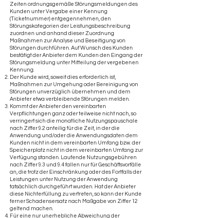
Zeiten ordnungsgemäße Störungsmeldungen des
Kunden unter Vergabe einer Kennung
(Ticketnummer) entgegennehmen, den
Störungskategorien der Leistungsbeschreibung
zuordnen und anhand dieser Zuordnung
Maßnahmen zur Analyse und Beseitigung von
Störungen durchführen. Auf Wunsch des Kunden
bestätigt der Anbieter dem Kunden den Eingang der
Störungsmeldung unter Mitteilung der vergebenen
Kennung.
Der Kunde wird, soweit dies erforderlich ist,
Maßnahmen zur Umgehung oder Bereinigung von
Störungen unverzüglich übernehmen und dem
Anbieter etwa verbleibende Störungen melden.
Kommt der Anbieter den vereinbarten
Verpflichtungen ganz oder teilweise nicht nach, so
verringert sich die monatliche Nutzungspauschale
nach Ziffer 9.2 anteilig für die Zeit, in der die
Anwendung und/oder die Anwendungsdaten dem
Kunden nicht in dem vereinbarten Umfang bzw. der
Speicherplatz nicht in dem vereinbarten Umfang zur
Verfügung standen. Laufende Nutzungsgebühren
nach Ziffer 9.3 und 9.4 fallen nur für Geschäftsvorfälle
an, die trotz der Einschränkung oder des Fortfalls der
Leistungen unter Nutzung der Anwendung
tatsächlich durchgeführt wurden. Hat der Anbieter
diese Nichterfüllung zu vertreten, so kann der Kunde
ferner Schadensersatz nach Maßgabe von Ziffer 12
geltend machen.
Für eine nur unerhebliche Abweichung der