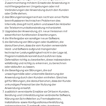
Zusammenhang mit dem Einsatz der Anwendung in
nicht freigegebenen Umgebungen oder mit
Veränderungen der Anwendung durch den Kunden
oder Dritte stehen;
das Störungsmanagement von nicht von einer Partei
beeinflussbaren technischen Problemen des
Internets; dies gilt nicht, sofern und soweit der Anbieter
die Telekommunikationsleistung mit anbietet;
Upgrades der Anwendung, d.h. neue Versionen mit
wesentlichen funktionalen Erweiterungen;
die Weitergabe von sonstiger neuer Software;
die Behebung von Störungen oder Ausfällen, die
darauf beruhen, dass die vom Kunden verwendete
Hard- und Software aufgrund mangelnder
technischer Leistungsfähigkeit nicht in der Lage ist,
Programmabläufe korrekt durchzuführen bzw.
Datensätze richtig zu bearbeiten, diese insbesondere
vollständig und richtig zu erkennen, zu berechnen
oder ablaufen zu lassen;
die Beseitigung von Störungen, die auf
unsachgemäße oder unkorrekte Bedienung der
Anwendung durch den Kunden eintreten. Gleiches
gilt für Störungen, die darauf beruhen, dass der Kunde
unkundiges Personal bei der Nutzung der
Anwendung einsetzt;
zusätzlich vereinbarte Einsätze vor Ort beim Kunden,
Beratung und Unterstützung bei veränderter Software,
Klärung von Schnittstellen zu Fremdsystemen,
Installations- sowie Konfigurationsunterstützung,
insbesondere bei Zusatzsoft- oder -hardware.