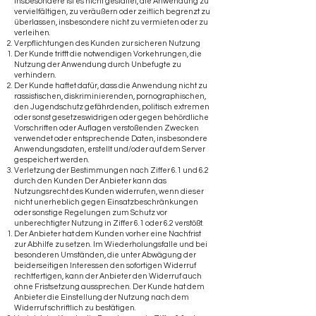
Insbesondere ist es nicht gestattet, die Anwendung zu
vervielfältigen, zu veräußern oder zeitlich begrenzt zu
überlassen, insbesondere nicht zu vermieten oder zu
verleihen.
Verpflichtungen des Kunden zur sicheren Nutzung
Der Kunde trifft die notwendigen Vorkehrungen, die
Nutzung der Anwendung durch Unbefugte zu
verhindern.
Der Kunde haftet dafür, dass die Anwendung nicht zu
rassistischen, diskriminierenden, pornographischen,
den Jugendschutz gefährdenden, politisch extremen
oder sonst gesetzeswidrigen oder gegen behördliche
Vorschriften oder Auflagen verstoßenden Zwecken
verwendet oder entsprechende Daten, insbesondere
Anwendungsdaten, erstellt und/oder auf dem Server
gespeichert werden.
Verletzung der Bestimmungen nach Ziffer 6.1 und 6.2
durch den Kunden Der Anbieter kann das
Nutzungsrecht des Kunden widerrufen, wenn dieser
nicht unerheblich gegen Einsatzbeschränkungen
oder sonstige Regelungen zum Schutz vor
unberechtigter Nutzung in Ziffer 6.1 oder 6.2 verstößt.
Der Anbieter hat dem Kunden vorher eine Nachfrist
zur Abhilfe zu setzen. Im Wiederholungsfalle und bei
besonderen Umständen, die unter Abwägung der
beiderseitigen Interessen den sofortigen Widerruf
rechtfertigen, kann der Anbieter den Widerruf auch
ohne Fristsetzung aussprechen. Der Kunde hat dem
Anbieter die Einstellung der Nutzung nach dem
Widerruf schriftlich zu bestätigen.