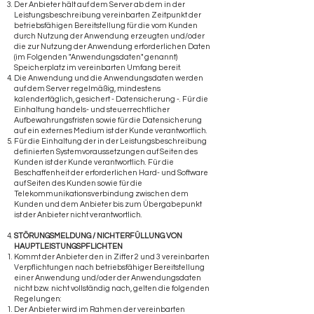
Der Anbieter hält auf dem Server ab dem in der
Leistungsbeschreibung vereinbarten Zeitpunkt der
betriebsfähigen Bereitstellung für die vom Kunden
durch Nutzung der Anwendung erzeugten und/oder
die zur Nutzung der Anwendung erforderlichen Daten
(im Folgenden "Anwendungsdaten" genannt)
Speicherplatz im vereinbarten Umfang bereit.
Die Anwendung und die Anwendungsdaten werden
auf dem Server regelmäßig, mindestens
kalendertäglich, gesichert - Datensicherung -. Für die
Einhaltung handels- und steuerrechtlicher
Aufbewahrungsfristen sowie für die Datensicherung
auf ein externes Medium ist der Kunde verantwortlich.
Für die Einhaltung der in der Leistungsbeschreibung
definierten Systemvoraussetzungen auf Seiten des
Kunden ist der Kunde verantwortlich. Für die
Beschaffenheit der erforderlichen Hard- und Software
auf Seiten des Kunden sowie für die
Telekommunikationsverbindung zwischen dem
Kunden und dem Anbieter bis zum Übergabepunkt
ist der Anbieter nicht verantwortlich.
STÖRUNGSMELDUNG / NICHTERFÜLLUNG VON
HAUPTLEISTUNGSPFLICHTEN
Kommt der Anbieter den in Ziffer 2 und 3 vereinbarten
Verpflichtungen nach betriebsfähiger Bereitstellung
einer Anwendung und/oder der Anwendungsdaten
nicht bzw. nicht vollständig nach, gelten die folgenden
Regelungen:
Der Anbieter wird im Rahmen der vereinbarten