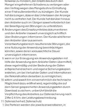
teilweise zu mindern, den Ersatz des durch den
Mangel eingetretenen Schadens zu verlangen oder
den Vertrag wegen des Mangels ohne Einhaltung
einer Frist außerordentlich zu kündigen. Der Kunde
hat darzulegen, dass er das Unterlassen der Anzeige
nicht zu vertreten hat; Der Kunde hat darüber hinaus
den Anbieter auch im Übrigen soweit erforderlich bei
der Beseitigung von Störungen zu unterstützen.
Änderungen des Einsatzumfeldes dokumentieren
und den Anbieter insoweit unverzüglich schriftlich
über Änderungen informieren. Der Kunde wird ferner
den Anbieter über aus seinem
Verantwortungsbereich resultierende Störungen, die
eine Nutzung der Anwendung beeinträchtigen
könnten, sowie deren voraussichtliche Dauer
unverzüglich informieren.
wenn er zur Erzeugung von Anwendungsdaten mit
Hilfe der Anwendung dem Anbieter Daten übermittelt,
diese regelmäßig und der Bedeutung der Daten
entsprechend sichern und eigene Sicherungskopien
erstellen, um bei Verlust der Daten und Informationen
die Rekonstruktion derselben zu ermöglichen;
sofern und soweit ihm einvernehmlich die technische
Möglichkeit dazu eröffnet wird, regelmäßig die auf
dem Server gespeicherten Anwendungsdaten durch
Download zu sichern; unberührt bleibt die
Verpflichtung des Anbieters zur Datensicherung nach
Ziffer 2.4 iVm. der Leistungsbeschreibung.
Datensicherheit, Datenschutz
Die Parteien werden die jeweils anwendbaren, in