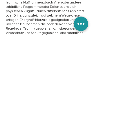
technische Maßnahmen, durch Viren oder andere
schädliche Programme oder Daten oder durch
physischen Zugriff – durch Mitarbeiter des Anbieters
oder Dritte, ganz gleich auf welchem Wege diese
erfolgen. Er ergreift hierzu die geeigneten und
üblichen Maßnahmen, die nach den anerkannten
Regeln der Technik geboten sind, insbesondere
Virenschutz und Schutz gegen ähnliche schädliche
Programme, sowie sonstige Sicherung seiner
Einrichtung einschließlich des Schutzes gegen
Einbruch.
Der Anbieter wird kundenbezogene Daten nur in dem
Umfang erheben und nutzen, wie es die
Durchführung dieses Vertrages erfordert. Der Kunde
stimmt der Erhebung und Nutzung solcher Daten in
diesem Umfang zu.
Die Verpflichtungen nach Ziffer 10.1 bis 10.4 bestehen,
so lange Anwendungsdaten im Einflussbereich des
Anbieters liegen, auch über das Vertragsende hinaus.
Die Verpflichtung nach Ziffer 11.4 besteht auch über
das Vertragsende hinaus auf unbestimmte Zeit.
Haftung und Haftungsgrenzen
Der Anbieter haftet auf Schadensersatz: - für die von
ihm sowie seinen gesetzlichen Vertretern oder
Erfüllungsgehilfen vorsätzlich oder grob fahrlässig
verursachten Schäden, - nach dem
Produkthaftungsgesetz und - für Schäden aus der
Verletzung des Lebens, des Körpers oder der
Gesundheit, die der Anbieter, seine gesetzlichen
Vertreter oder Erfüllungsgehilfen zu vertreten haben.