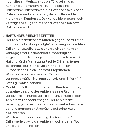
nach diesem Vertrag erlaubte Tätigkeiten des
Kunden auf dem Server des Anbieters eine
Datenbank, Datenbanken, ein Datenbankwerk oder
Datenbankwerke entstehen, stellen alle Rechte
hieran dem Kunden zu. Der Kunde bleibt auch nach
Vertragsende Eigentümer der Datenbanken bzw.
Datenbankwerke.
HAFTUNG FÜR RECHTE DRITTER
Der Anbieter haftet dem Kunden gegenüber für eine
durch seine Leistung erfolgte Verletzung von Rechten
Dritter nur, soweit die Leistung durch den Kunden
vertragsgemäß, insbesondere im vertraglich
vorgesehenen Nutzungsumfeld eingesetzt wird. Die
Haftung für die Verletzung Rechte Dritter ist ferner
beschränkt auf Rechte Dritter innerhalb der
Europäischen Union und des Europäischen
Wirtschaftsraumes sowie am Ort der
vertragsgemäßen Nutzung der Leistung. Ziffer 4.1.4
Satz 1 gilt entsprechend.
Macht ein Dritter gegenüber dem Kunden geltend,
dass eine Leistung des Anbieters seine Rechte
verletzt, ist der Kunde verpflichtet unverzüglich den
Anbieter zu benachrichtigen. Der Anbieter ist
berechtigt, aber nicht verpflichtet, soweit zulässig die
geltend gemachten Ansprüche auf seine Kosten
abzuwehren.
Werden durch eine Leistung des Anbieters Rechte
Dritter verletzt, wird der Anbieter nach eigener Wahl
und auf eigene Kosten: