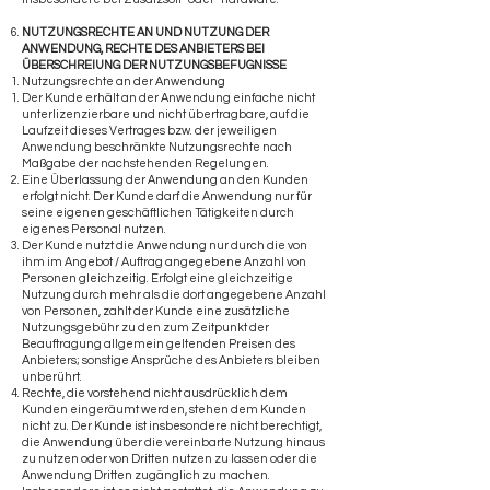
NUTZUNGSRECHTE AN UND NUTZUNG DER
ANWENDUNG, RECHTE DES ANBIETERS BEI
ÜBERSCHREIUNG DER NUTZUNGSBEFUGNISSE
Nutzungsrechte an der Anwendung
Der Kunde erhält an der Anwendung einfache nicht
unterlizenzierbare und nicht übertragbare, auf die
Laufzeit dieses Vertrages bzw. der jeweiligen
Anwendung beschränkte Nutzungsrechte nach
Maßgabe der nachstehenden Regelungen.
Eine Überlassung der Anwendung an den Kunden
erfolgt nicht. Der Kunde darf die Anwendung nur für
seine eigenen geschäftlichen Tätigkeiten durch
eigenes Personal nutzen.
Der Kunde nutzt die Anwendung nur durch die von
ihm im Angebot / Auftrag angegebene Anzahl von
Personen gleichzeitig. Erfolgt eine gleichzeitige
Nutzung durch mehr als die dort angegebene Anzahl
von Personen, zahlt der Kunde eine zusätzliche
Nutzungsgebühr zu den zum Zeitpunkt der
Beauftragung allgemein geltenden Preisen des
Anbieters; sonstige Ansprüche des Anbieters bleiben
unberührt.
Rechte, die vorstehend nicht ausdrücklich dem
Kunden eingeräumt werden, stehen dem Kunden
nicht zu. Der Kunde ist insbesondere nicht berechtigt,
die Anwendung über die vereinbarte Nutzung hinaus
zu nutzen oder von Dritten nutzen zu lassen oder die
Anwendung Dritten zugänglich zu machen.