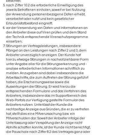
beachtet;
nach Ziffer 10.2 die erforderliche Einwilligung des
jeweils Betroffenen einholen, soweit er bei Nutzung
der Anwendung personenbezogene Daten erhebt,
verarbeitet oder nutzt und kein gesetzlicher
Erlaubnistatbestand eingreift;
vor der Versendung von Daten und Informationen an
den Anbieter diese auf Viren prüfen und dem Stand
der Technik entsprechende Virenschutzprogramme
einsetzen;
Störungen an Vertragsleistungen, insbesondere
Mängel an den Leistungen nach Ziffer 2 und 3, dem
Anbieter unverzüglich anzeigen. Der Kunde hat
hierzu etwaige Störungen in nachvollziehbarer Form
unter Angabe aller für die Störungserkennung und -
analyse erforderlichen Informationen schriftlich zu
melden. Anzugeben sind dabei insbesondere die
Arbeitsschritte, die zum Auftreten der Störung geführt
haben, die Erscheinungsweise sowie die
Auswirkungen der Störung. Er wird hierzu die
entsprechenden Formulare und das Verfahren des
Anbieters, insbesondere das im Supportbereich des
Web-Portals zur Verfügung gestellte Formular des
Anbieters nutzen. Unterlässt der Kunde die
rechtzeitige Anzeige aus Gründen, die er zu vertreten
hat, stellt dies eine Mitverursachung bzw. ein
Mitverschulden dar. Soweit der Anbieter infolge der
Unterlassung oder Verspätung der Anzeige nicht
Abhilfe schaffen konnte, ist der Kunde nicht berechtigt,
die Pauschale nach Ziffer 8.2 des Vertrages ganz oder