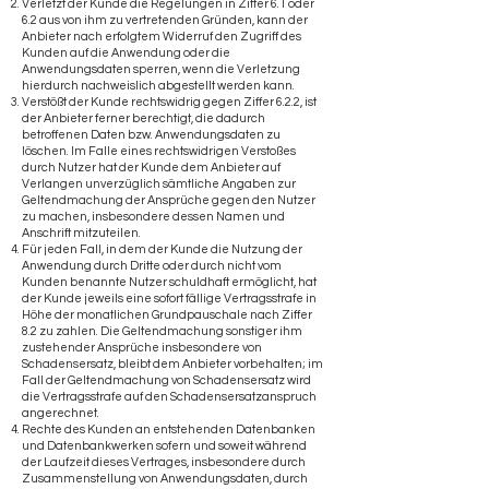
Verletzt der Kunde die Regelungen in Ziffer 6.1 oder
6.2 aus von ihm zu vertretenden Gründen, kann der
Anbieter nach erfolgtem Widerruf den Zugriff des
Kunden auf die Anwendung oder die
Anwendungsdaten sperren, wenn die Verletzung
hierdurch nachweislich abgestellt werden kann.
Verstößt der Kunde rechtswidrig gegen Ziffer 6.2.2, ist
der Anbieter ferner berechtigt, die dadurch
betroffenen Daten bzw. Anwendungsdaten zu
löschen. Im Falle eines rechtswidrigen Verstoßes
durch Nutzer hat der Kunde dem Anbieter auf
Verlangen unverzüglich sämtliche Angaben zur
Geltendmachung der Ansprüche gegen den Nutzer
zu machen, insbesondere dessen Namen und
Anschrift mitzuteilen.
Für jeden Fall, in dem der Kunde die Nutzung der
Anwendung durch Dritte oder durch nicht vom
Kunden benannte Nutzer schuldhaft ermöglicht, hat
der Kunde jeweils eine sofort fällige Vertragsstrafe in
Höhe der monatlichen Grundpauschale nach Ziffer
8.2 zu zahlen. Die Geltendmachung sonstiger ihm
zustehender Ansprüche insbesondere von
Schadensersatz, bleibt dem Anbieter vorbehalten; im
Fall der Geltendmachung von Schadensersatz wird
die Vertragsstrafe auf den Schadensersatzanspruch
angerechnet.
Rechte des Kunden an entstehenden Datenbanken
und Datenbankwerken sofern und soweit während
der Laufzeit dieses Vertrages, insbesondere durch
Zusammenstellung von Anwendungsdaten, durch