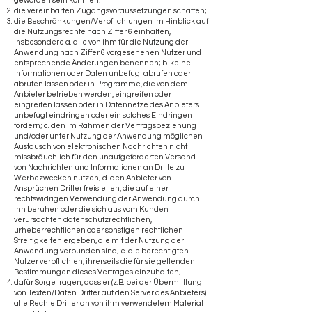
geworden sein könnten;
die vereinbarten Zugangsvoraussetzungen schaffen;
die Beschränkungen/Verpflichtungen im Hinblick auf
die Nutzungsrechte nach Ziffer 6 einhalten,
insbesondere a. alle von ihm für die Nutzung der
Anwendung nach Ziffer 6 vorgesehenen Nutzer und
entsprechende Änderungen benennen; b. keine
Informationen oder Daten unbefugt abrufen oder
abrufen lassen oder in Programme, die von dem
Anbieter betrieben werden, eingreifen oder
eingreifen lassen oder in Datennetze des Anbieters
unbefugt eindringen oder ein solches Eindringen
fördern; c. den im Rahmen der Vertragsbeziehung
und/oder unter Nutzung der Anwendung möglichen
Austausch von elektronischen Nachrichten nicht
missbräuchlich für den unaufgeforderten Versand
von Nachrichten und Informationen an Dritte zu
Werbezwecken nutzen; d. den Anbieter von
Ansprüchen Dritter freistellen, die auf einer
rechtswidrigen Verwendung der Anwendung durch
ihn beruhen oder die sich aus vom Kunden
verursachten datenschutzrechtlichen,
urheberrechtlichen oder sonstigen rechtlichen
Streitigkeiten ergeben, die mit der Nutzung der
Anwendung verbunden sind; e. die berechtigten
Nutzer verpflichten, ihrerseits die für sie geltenden
Bestimmungen dieses Vertrages einzuhalten;
dafür Sorge tragen, dass er (z.B. bei der Übermittlung
von Texten/Daten Dritter auf den Server des Anbieters)
alle Rechte Dritter an von ihm verwendetem Material