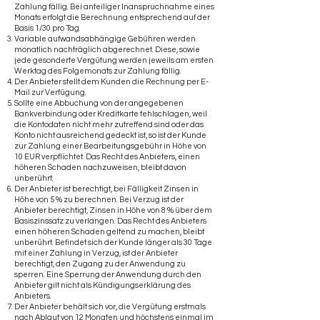
Zahlung fällig. Bei anteiliger Inanspruchnahme eines
Monats erfolgt die Berechnung entsprechend auf der
Basis 1/30 pro Tag.
Variable aufwandsabhängige Gebühren werden
monatlich nachträglich abgerechnet. Diese, sowie
jede gesonderte Vergütung werden jeweils am ersten
Werktag des Folgemonats zur Zahlung fällig.
Der Anbieter stellt dem Kunden die Rechnung per E-
Mail zur Verfügung.
Sollte eine Abbuchung von der angegebenen
Bankverbindung oder Kreditkarte fehlschlagen, weil
die Kontodaten nicht mehr zutreffend sind oder das
Konto nicht ausreichend gedeckt ist, so ist der Kunde
zur Zahlung einer Bearbeitungsgebühr in Höhe von
10 EUR verpflichtet. Das Recht des Anbieters, einen
höheren Schaden nachzuweisen, bleibt davon
unberührt.
Der Anbieter ist berechtigt, bei Fälligkeit Zinsen in
Höhe von 5 % zu berechnen. Bei Verzug ist der
Anbieter berechtigt, Zinsen in Höhe von 8 % über dem
Basiszinssatz zu verlangen. Das Recht des Anbieters
einen höheren Schaden geltend zu machen, bleibt
unberührt. Befindet sich der Kunde länger als 30 Tage
mit einer Zahlung in Verzug, ist der Anbieter
berechtigt, den Zugang zu der Anwendung zu
sperren. Eine Sperrung der Anwendung durch den
Anbieter gilt nicht als Kündigungserklärung des
Anbieters.
Der Anbieter behält sich vor, die Vergütung erstmals
nach Ablauf von 12 Monaten und höchstens einmal im